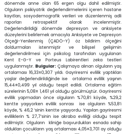
dönemde anne olan 65 ergen olgu dahil edilmiştir.
Olguların psikiyatrik değerlendirmelerini içeren hastane
kayıtları, sosyodemografik verileri ve düzenlenmiş adli
raporları retrospektif olarak incelenmiştir.
Değerlendirildiği dönemde depresyon ve anksiyete
düzeylerini belirlemek amacıyla
Anksiyete ve Depresyon
Ölçeği-Yenilenmiş (ÇADÖ-Y) öz bildirim ölçeğini
doldurmaları istenmiştir ve bilişsel gelişimin
değerlendirilmesi için psikolog tarafından uygulanan
Kent E-G-Y ve Porteus Labirentleri zeka testleri
uygulanmıştır.
Bulgular:
Çalışmaya alınan olguların yaş
ortalaması 16,33±0,307 yıldı. Gayriresmi evlilik yaptıkları
yaşlar değerlendirildiğinde ise ortalama evlilik yaşının
15,44±0,499 yıl olduğu tespit edildi. Ortalama eğitim
sürelerinin 5,08± 1,461 yıl olduğu görülmüştür. Gayriresmi
evlilik yapmadan önce olguların %70,8’i köyde, %29,2
kentte yaşıyorken evlilik sonrası ise olguların %53,8’i
köyde, % 46,2 ‘sinin kentte yaşıyordu. Yapılan gayriresmi
evliliklerin % 27,7’sinin ise akraba evliliği olduğu tespit
edilmiştir. Olguların kliniğe başvurdukları esnada sahip
oldukları çocukların yaş ortalaması 4,05±3,701 ay olduğu