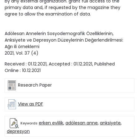
by any external organization. grant full access to the
primary data and, if requested by the magazine they
agree to allow the examination of data.
Adölesan Annelerin Sosyodemografik Özelliklerinin,
Anksiyete ve Depresyon Düzeylerinin Değerlendirilmesi:
Ağrı ili örneklemi
2021
, Vol.
37
(
4
)
Received :
01.12.2021
, Accepted :
01.12.2021
, Published
Online :
10.12.2021
Research Paper
View as PDF
erken evlilik
,
adölesan anne
,
anksiyete
,
Keywords
depresyon