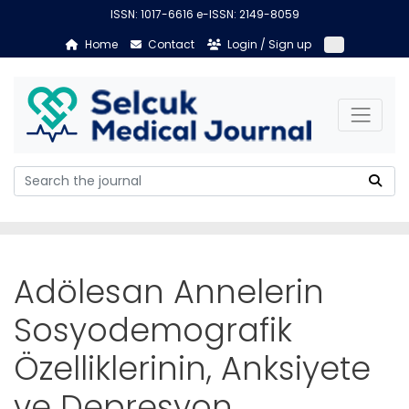
ISSN: 1017-6616 e-ISSN: 2149-8059
Home
Contact
Login / Sign up
Adölesan Annelerin
Sosyodemografik
Özelliklerinin, Anksiyete
ve Depresyon