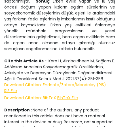
saptanmıştır.
Sonuç
: Erken evlilik yapan ve 18 yaş
öncesi doğum yapan kızların eğitim sürelerinin ve
sosyoekonomik düzeylerinin düşük, eşleri ile aralarındaki
yaş farkının fazla, eşlerinin iş imkanlarının kısıtlı olduğunu
ortaya koymaktadır. Erken yaş evlilikleri önlemeye
yönelik müdahale programlarının ve yasal
düzenlemelerin geliştirilmesi, hem ergen evliliklerin hem
de ergen anne olmanın ortaya çıkardığı olumsuz
sonuçların engellenmesine katkıda bulunabilir.
Cite this Article As :
: Kara H, Almbaidheen M, Sağlam E.
Adölesan Annelerin Sosyodemografik Özelliklerinin,
Anksiyete ve Depresyon Düzeylerinin Değerlendirilmesi:
Ağrı İli Örneklemi. Selcuk Med J 2021;37(4): 351-358
Download Citation: Endnote/Zotero/Mendeley (RIS)
RIS File
Download Citation: BibTeX
BibTeX File
Description :
None of the authors, any product
mentioned in this article, does not have a material
interest in the device or drug. Research, not supported