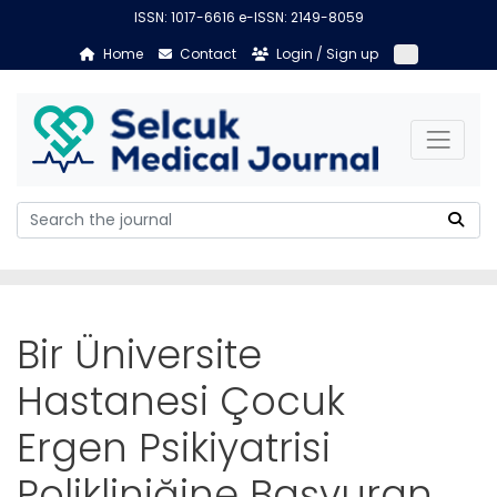
ISSN: 1017-6616 e-ISSN: 2149-8059
Home
Contact
Login / Sign up
Bir Üniversite
Hastanesi Çocuk
Ergen Psikiyatrisi
Polikliniğine Başvuran