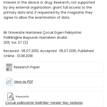
interest in the device or drug. Research, not supported
by any external organization. grant full access to the
primary data and, if requested by the magazine they
agree to allow the examination of data.
Bir Üniversite Hastanesi Çocuk Ergen Psikiyatrisi
Polikliniğine Başvuran Hastaların Analizi
2011
, Vol.
27
(
3
)
Received :
05.07.2010
, Accepted :
05.07.2010
, Published
Online :
13.08.2018
Research Paper
View as PDF
Keywords
Çocuk psikiyatrisi-belirtiler-tanılar-ilaç tedavisi