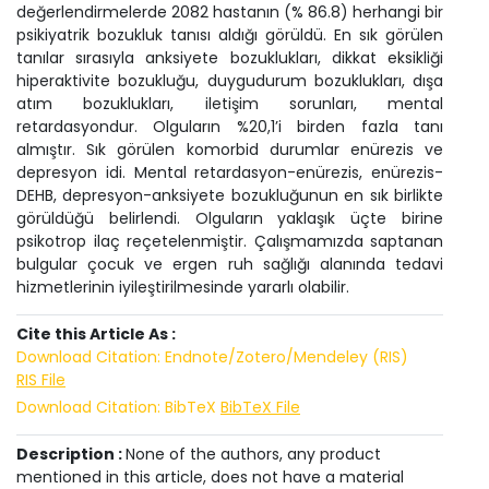
değerlendirmelerde 2082 hastanın (% 86.8) herhangi bir
psikiyatrik bozukluk tanısı aldığı görüldü. En sık görülen
tanılar sırasıyla anksiyete bozuklukları, dikkat eksikliği
hiperaktivite bozukluğu, duygudurum bozuklukları, dışa
atım bozuklukları, iletişim sorunları, mental
retardasyondur. Olguların %20,1’i birden fazla tanı
almıştır. Sık görülen komorbid durumlar enürezis ve
depresyon idi. Mental retardasyon-enürezis, enürezis-
DEHB, depresyon-anksiyete bozukluğunun en sık birlikte
görüldüğü belirlendi. Olguların yaklaşık üçte birine
psikotrop ilaç reçetelenmiştir. Çalışmamızda saptanan
bulgular çocuk ve ergen ruh sağlığı alanında tedavi
hizmetlerinin iyileştirilmesinde yararlı olabilir.
Cite this Article As :
Download Citation: Endnote/Zotero/Mendeley (RIS)
RIS File
Download Citation: BibTeX
BibTeX File
Description :
None of the authors, any product
mentioned in this article, does not have a material