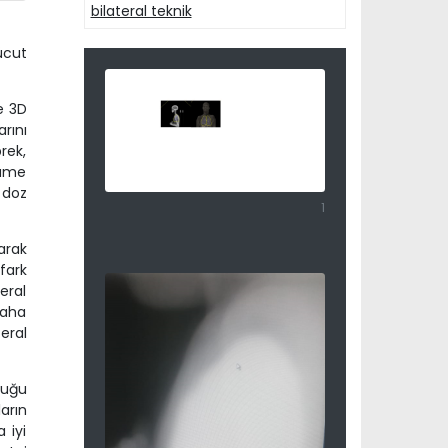
bilateral teknik
ücut
e 3D
rını
rek,
lume
 doz
1
arak
fark
eral
daha
eral
duğu
arın
a iyi