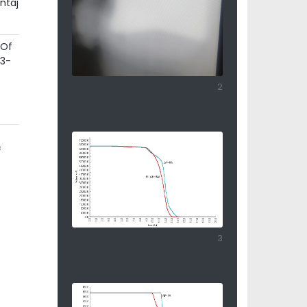
ntaj
 Of
33-
2
e
f
3