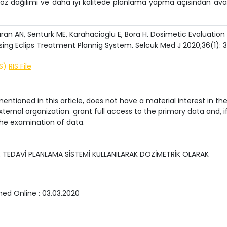
oz dağılımı ve daha iyi kalitede planlama yapma açısından ava
ran AN, Senturk ME, Karahacioglu E, Bora H. Dosimetic Evaluation
sing Eclips Treatment Plannig System. Selcuk Med J 2020;36(1): 
IS)
RIS File
ntioned in this article, does not have a material interest in th
ternal organization. grant full access to the primary data and, i
he examination of data.
PSE TEDAVİ PLANLAMA SİSTEMİ KULLANILARAK DOZİMETRİK OLARAK
shed Online :
03.03.2020