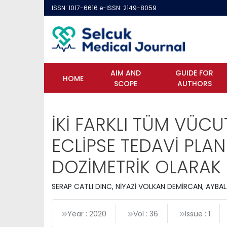
ISSN: 1017-6616 e-ISSN: 2149-8059
AIM AND
GUIDE FOR
HOME
SCOPE
AUTHORS
İKİ FARKLI TÜM VÜCU
ECLİPSE TEDAVİ PLA
DOZİMETRİK OLARAK 
SERAP CATLI DINC, NİYAZİ VOLKAN DEMİRCAN, AYB
Year : 2020
Vol : 36
Issue : 1