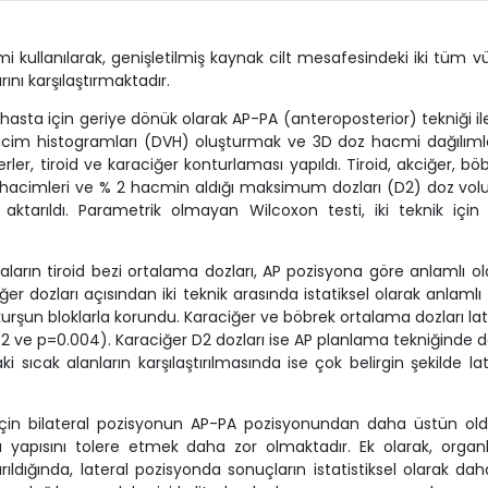
i kullanılarak, genişletilmiş kaynak cilt mesafesindeki iki tüm v
rını karşılaştırmaktadır.
 hasta için geriye dönük olarak AP-PA (anteroposterior) tekniği il
 hacim histogramları (DVH) oluşturmak ve 3D doz hacmi dağılımla
r, tiroid ve karaciğer konturlaması yapıldı. Tiroid, akciğer, böb
i hacimleri ve % 2 hacmin aldığı maksimum dozları (D2) doz vo
ktarıldı. Parametrik olmayan Wilcoxon testi, iki teknik için
ların tiroid bezi ortalama dozları, AP pozisyona göre anlamlı ol
ğer dozları açısından iki teknik arasında istatiksel olarak anlamlı 
kurşun bloklarla korundu. Karaciğer ve böbrek ortalama dozları lat
 ve p=0.004). Karaciğer D2 dozları ise AP planlama tekniğinde 
 sıcak alanların karşılaştırılmasında ise çok belirgin şekilde lat
için bilateral pozisyonun AP-PA pozisyonundan daha üstün ol
ılı yapısını tolere etmek daha zor olmaktadır.
Ek olarak, organl
ırıldığında, lateral pozisyonda sonuçların istatistiksel olarak dah