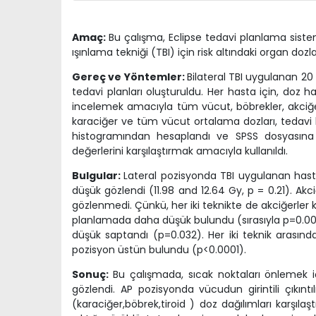
Amaç:
Bu çalışma, Eclipse tedavi planlama sistem
ışınlama tekniği (TBI) için risk altındaki organ dozla
Gereç ve Yöntemler:
Bilateral TBI uygulanan 20
tedavi planları oluşturuldu. Her hasta için, doz
incelemek amacıyla tüm vücut, böbrekler, akciğerle
karaciğer ve tüm vücut ortalama dozları, tedav
histogramından hesaplandı ve SPSS dosyasına a
değerlerini karşılaştırmak amacıyla kullanıldı.
Bulgular:
Lateral pozisyonda TBI uygulanan hasta
düşük gözlendi (11.98 and 12.64 Gy, p = 0.21). Akci
gözlenmedi. Çünkü, her iki teknikte de akciğerler 
planlamada daha düşük bulundu (sırasıyla p=0.002
düşük saptandı (p=0.032). Her iki teknik arasındaki
pozisyon üstün bulundu (p<0.0001).
Sonuç:
Bu çalışmada, sıcak noktaları önlemek 
gözlendi.
AP pozisyonda vücudun girintili çıkınt
(karaciğer,böbrek,tiroid ) doz dağılımları karşılaşt