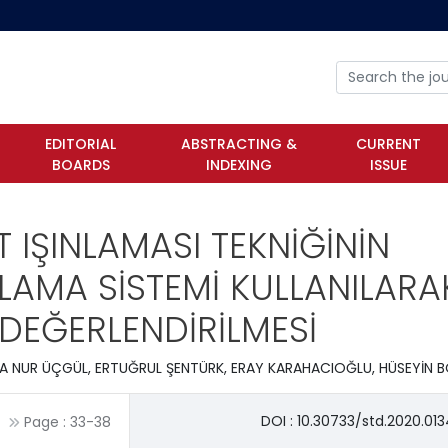
EDITORIAL
ABSTRACTING &
CURRENT
BOARDS
INDEXING
ISSUE
T IŞINLAMASI TEKNİĞİNİN
NLAMA SİSTEMİ KULLANILARA
DEĞERLENDİRİLMESİ
ALA NUR ÜÇGÜL, ERTUĞRUL ŞENTÜRK, ERAY KARAHACIOĞLU, HÜSEYİN 
DOI : 10.30733/std.2020.01
Page :
33
-
38