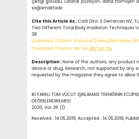
çıktığı görüldü.
Lateral pozisyon, daha homojen d
sağlamaktadır.
Cite this Article As :
Catli Dinc S Demircan NV, Tu
Two Different Total Body Irradiaton Techniques U
38
Download Citation: Endnote/Zotero/Mendeley (R
Download Citation: BibTeX
BibTeX File
Description :
None of the authors, any product me
device or drug. Research, not supported by any ex
requested by the magazine they agree to allow t
İKİ FARKLI TÜM VÜCUT IŞINLAMASI TEKNİĞİNİN ECLİ
DEĞERLENDİRİLMESİ
2020
, Vol.
36
(
1
)
Received :
14.05.2019
, Accepted :
14.05.2019
, Publi