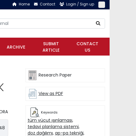
Home
Contact
Login / Sign up
SUBMIT
CONTACT
ARCHIVE
ARTICLE
US
Research Paper
K
View as PDF
BORA
Keywords
tüm vücut ışınlaması
,
tedavi planlama sistemi
,
348
doz dağılımı
,
ap-pa tekniği
,