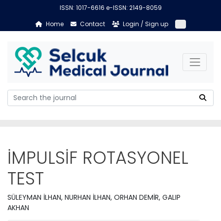
ISSN: 1017-6616 e-ISSN: 2149-8059
Home
Contact
Login / Sign up
İMPULSİF ROTASYONEL
TEST
SÜLEYMAN İLHAN, NURHAN İLHAN, ORHAN DEMİR, GALIP
AKHAN