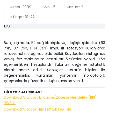
Year : 1989
Vol : 5
Issue : 2
Page :
18
-
22
DOI :
Bu çalışmada, 52 sağlıklı kişide üç değişik şiddette (63
7sn, 87 7sn, I 14 7sn) impulsif rotasyon kullanılarak
rotasyonel nistagrnus elde edildi. Kaydedilen nistagmus
yavaş faz maksimum açısal hız ölçümleri yapıldı. Yön
egemenlikleri hesaplandı. Bulunan değerler istatistik
olarak analiz edildi. Sonuçlar literatür bilgileri ile
değerlendirildi. Kullanılan yöntemin nörootolojik
çalışmalarda güvenilir olduğu kanısına varıldı.
Cite this Article As :
Download Citation: Endnote/Zotero/Mendeley (RIS)
RIS File
Download Citation: BibTeX
BibTeX File